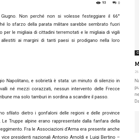
93
0
 Giugno. Non perché non si volesse festeggiare il 66°
Nazionale
ché lo sfarzo della parata militare sarebbe sembrato fuori
 le migliaia di cittadini terremotati e le migliaia di vigili
allestiti ai margini di tanti paesi si prodigano nella loro
C
M
Alpini
26
io Napolitano, e sobrietà è stata: un minuto di silenzio in
Na
pu
avalli né mezzi corazzati, nessun intervento delle Frecce
ne
 tribune ma solo tamburi in sordina a scandire il passo.
Da
no sfilato dietro i gonfaloni delle regioni e delle province
ti. Le Truppe alpine erano rappresentate dalla fanfara della
reggimento. Fra le Associazioni d’Arma era presente anche
vice presidenti nazionali Antonio Arnoldi e Luigi Bertino –