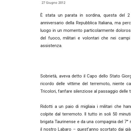
27 Giugno 2012
È stata un parata in sordina, questa del 2
anniversario della Repubblica Italiana, ma per
luogo in un momento particolarmente doloroso per
del fuoco, militari e volontari che nei campi 
assistenza.
Sobrietà, aveva detto il Capo dello Stato Giorg
ricordo delle vittime del terremoto, niente c
Tricolori, fanfare silenziose al passaggio delle
Ridotti a un paio di migliaia i militari che han
colpite dal terremoto. Il tutto in soli 50 minu
brigata Taurinense e da una compagnia del 7° 
il nostro Labaro – quest’anno scortato dai già 