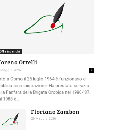
DN e incarichi
oreno Ortelli
 Maggio 2026
0
to a Como il 25 luglio 1964 è funzionario di
bblica amministrazione. Ha prestato servizio
lla Fanfara della Brigata Orobica nel 1986-’87.
l 1988 è...
Floriano Zambon
26 Maggio 2026