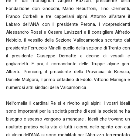
Re e dai monsignori Angelo Bazzari, presidente della
Fondazione don Gnocchi, Mario Rebuffoni, Tino Clementi,
Franco Corbelli e tre cappellani alpini. Attorno all’altare il
Labaro dell’ANA con il presidente Perona, i vicepresidenti
Alessandro Rossi e Cesare Lavizzari e il consigliere Alfredo
Nebiolo, il vessillo della Sezione Vallecamonica scortato dal
presidente Ferruccio Minelli, quello della sezione di Trento con
il presidente Giuseppe Demattè e decine di vessilli e
gagliardetti. E poi, il comandante delle Truppe alpine gen.
Alberto Primicerj, il presidente della Provincia di Brescia,
Daniele Molgora, il primo cittadino di Edolo, Vittorio Marniga e
numerosi altri sindaci della Valcamonica.
Nell’omelia il cardinal Re si è rivolto agli alpini: I vostri ideali
sono importanti per la società perché di essi la società ne ha
bisogno e spesso vengono a mancare . Ideali che trovano un
risultato pratico nella vita di tutti i giorni: nello spirito con cui
gli alpini dell’ANA si sono mobilitati per l’Abruzzo terremotato