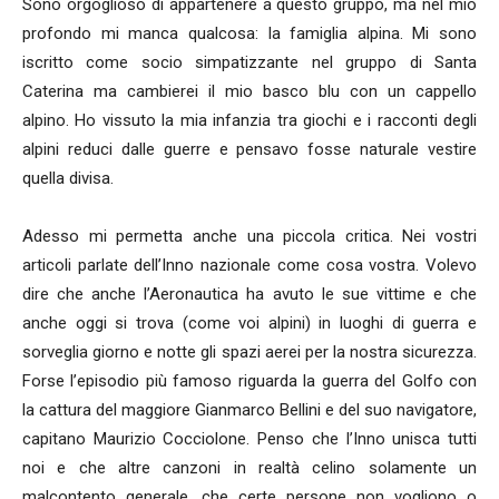
Sono orgoglioso di appartenere a questo gruppo, ma nel mio
profondo mi manca qualcosa: la famiglia alpina. Mi sono
iscritto come socio simpatizzante nel gruppo di Santa
Caterina ma cambierei il mio basco blu con un cappello
alpino. Ho vissuto la mia infanzia tra giochi e i racconti degli
alpini reduci dalle guerre e pensavo fosse naturale vestire
quella divisa.
Adesso mi permetta anche una piccola critica. Nei vostri
articoli parlate dell’Inno nazionale come cosa vostra. Volevo
dire che anche l’Aeronautica ha avuto le sue vittime e che
anche oggi si trova (come voi alpini) in luoghi di guerra e
sorveglia giorno e notte gli spazi aerei per la nostra sicurezza.
Forse l’episodio più famoso riguarda la guerra del Golfo con
la cattura del maggiore Gianmarco Bellini e del suo navigatore,
capitano Maurizio Cocciolone. Penso che l’Inno unisca tutti
noi e che altre canzoni in realtà celino solamente un
malcontento generale, che certe persone non vogliono o