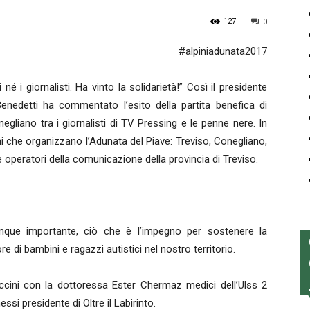
127
0
Nazionale
#alpiniadunata2017
né i giornalisti. Ha vinto la solidarietà!” Così il presidente
nedetti ha commentato l’esito della partita benefica di
gliano tra i giornalisti di TV Pressing e le penne nere. In
ni che organizzano l’Adunata del Piave: Treviso, Conegliano,
 operatori della comunicazione della provincia di Treviso.
Alpini
nque importante, ciò che è l’impegno per sostenere la
e di bambini e ragazzi autistici nel nostro territorio.
accini con la dottoressa Ester Chermaz medici dell’Ulss 2
i presidente di Oltre il Labirinto.