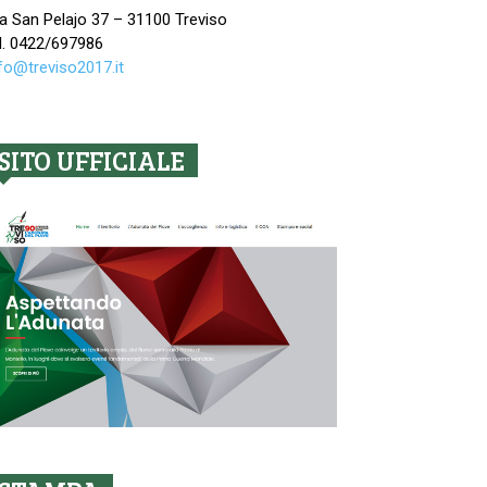
a San Pelajo 37 – 31100 Treviso
l. 0422/697986
fo@treviso2017.it
SITO UFFICIALE