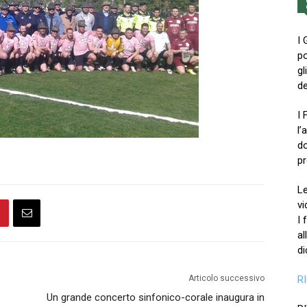
I 
po
gl
de
I 
l’
do
pr
Le
vi
I 
al
di
R
Articolo successivo
Un grande concerto sinfonico-corale inaugura in