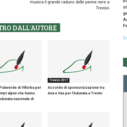
R
musica il grande raduno delle penne nere a
st
Treviso
gi
Ad
TRO DALL'AUTORE
Pe
Ca
Treviso 2017
Palaverde di Villorba per
Accordo di sponsorizzazione tra
ntari alpini che hanno
Ana e Itas per l’Adunata a Trento
’Adunata nazionale di