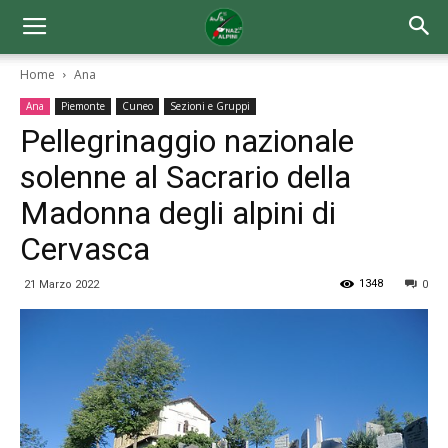
Home
Ana
Ana
Piemonte
Cuneo
Sezioni e Gruppi
Pellegrinaggio nazionale
solenne al Sacrario della
Madonna degli alpini di
Cervasca
1348
21 Marzo 2022
0