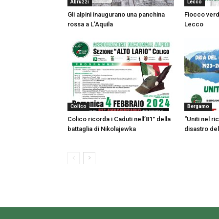
Abruzzi
Lecco
Gli alpini inaugurano una panchina
Fiocco verd
rossa a L’Aquila
Lecco
Colico
Bergamo
Colico ricorda i Caduti nell’81° della
“Uniti nel r
battaglia di Nikolajewka
disastro de