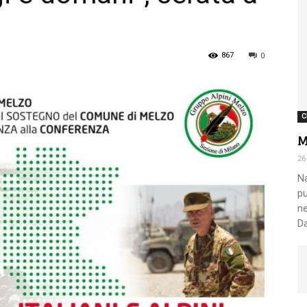
Nazionale
867
0
C
M
Alpini
26
Na
pu
ne
Da