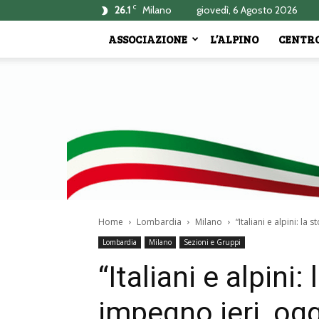
C
26.1
Milano
giovedì, 6 Agosto 2026
ASSOCIAZIONE
L’ALPINO
CENTRO
Home
Lombardia
Milano
“Italiani e alpini: la
Lombardia
Milano
Sezioni e Gruppi
“Italiani e alpini:
impegno ieri, ogg