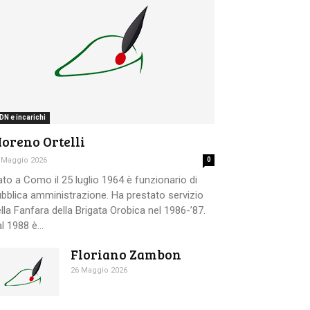
DN e incarichi
oreno Ortelli
 Maggio 2026
0
to a Como il 25 luglio 1964 è funzionario di
bblica amministrazione. Ha prestato servizio
lla Fanfara della Brigata Orobica nel 1986-’87.
l 1988 è...
Floriano Zambon
26 Maggio 2026