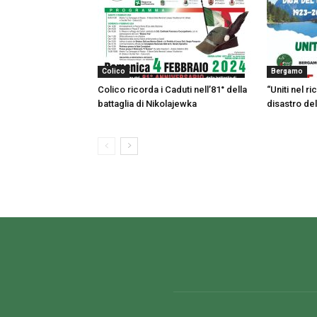
Colico
Bergamo
Colico ricorda i Caduti nell’81° della
“Uniti nel r
battaglia di Nikolajewka
disastro de