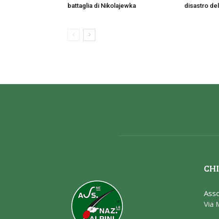
battaglia di Nikolajewka
disastro de
CHI
Asso
Via 