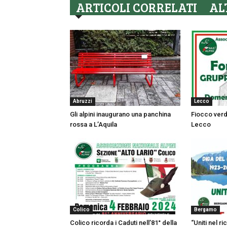
ARTICOLI CORRELATI
AL
Abruzzi
Lecco
Gli alpini inaugurano una panchina
Fiocco verd
rossa a L’Aquila
Lecco
Colico
Bergamo
Colico ricorda i Caduti nell’81° della
“Uniti nel r