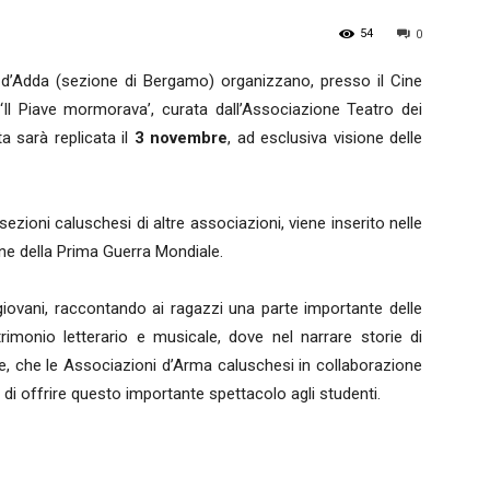
54
0
Nazionale
o d’Adda (sezione di Bergamo) organizzano, presso il Cine
 ‘Il Piave mormorava’, curata dall’Associazione Teatro dei
a sarà replicata il
3 novembre
, ad esclusiva visione delle
ezioni caluschesi di altre associazioni, viene inserito nelle
ne della Prima Guerra Mondiale.
Alpini
giovani, raccontando ai ragazzi una parte importante delle
trimonio letterario e musicale, dove nel narrare storie di
ce, che le Associazioni d’Arma caluschesi in collaborazione
i offrire questo importante spettacolo agli studenti.