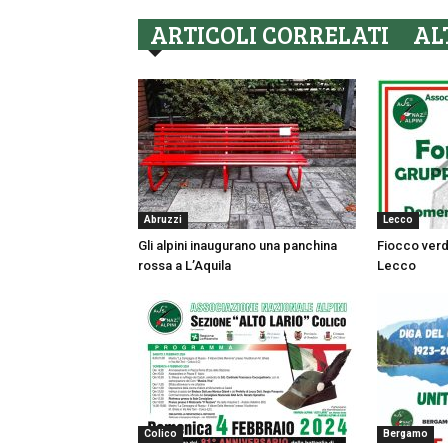
ARTICOLI CORRELATI
AL
Abruzzi
Lecco
Gli alpini inaugurano una panchina
Fiocco verd
rossa a L’Aquila
Lecco
Colico
Bergamo