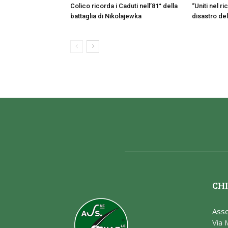
Colico ricorda i Caduti nell’81° della
“Uniti nel r
battaglia di Nikolajewka
disastro de
CHI
Asso
Via 