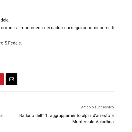
edele;
 corone ai monumenti dei caduti cui seguiranno discorsi di
ro S.Fedele.
Articolo successivo
za
Raduno dell'11 raggruppamento alpini d'arresto a
Montereale Valcellina