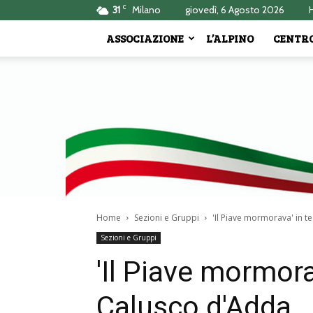
C
31
Milano
giovedì, 6 Agosto 2026
ASSOCIAZIONE
L’ALPINO
CENTRO
Home
Sezioni e Gruppi
'Il Piave mormorava' in t
Sezioni e Gruppi
'Il Piave mormora
Calusco d'Adda