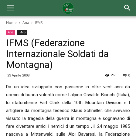
Home
Ana
IFMS
Ana
IFMS
IFMS (Federazione
Internazionale Soldati da
Montagna)
266
23 Aprile 2008
0
Da un idea sviluppata con passione in oltre vent anni da
uomini di buona volontà come l alpino Osvaldo Bianchi (Italia),
lo statunitense Earl Clark della 10th Mountain Division e l
artigliere da montagna tedesco Klaus Schneller, che avevano
vissuto la tragedia della guerra in montagna e sognavano di
fare diventare amici i nemici d un tempo , il 24 maggio 1985
nasceva a Mittenwald, sulle Alpi Bavaresi, la Federazione