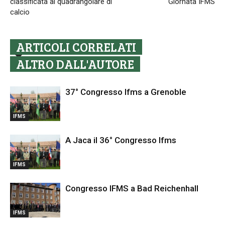
classificata al quadrangolare di
Giornata IFMS
calcio
ARTICOLI CORRELATI
ALTRO DALL'AUTORE
37° Congresso Ifms a Grenoble
IFMS
A Jaca il 36° Congresso Ifms
IFMS
Congresso IFMS a Bad Reichenhall
IFMS