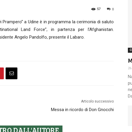
57
0
Nazionale
Di Prampero” a Udine è in programma la cerimonia di saluto
tinational Land Force”, in partenza per l’Afghanistan.
sidente Angelo Pandolfo, presente il Labaro.
C
M
Alpini
26
Na
pu
ne
Da
Articolo successivo
Messa in ricordo di Don Gnocchi
TRO DALL'AUTORE