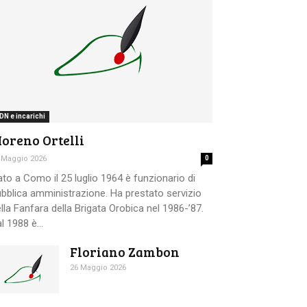
DN e incarichi
oreno Ortelli
 Maggio 2026
0
to a Como il 25 luglio 1964 è funzionario di
bblica amministrazione. Ha prestato servizio
lla Fanfara della Brigata Orobica nel 1986-’87.
l 1988 è...
Floriano Zambon
26 Maggio 2026