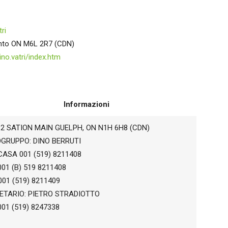
ri
Nazionale
ronto ON M6L 2R7 (CDN)
o.vatri/index.htm
Informazioni
Alpini
 #2 SATION MAIN GUELPH, ON N1H 6H8 (CDN)
GRUPPO: DINO BERRUTI
CASA 001 (519) 8211408
001 (B) 519 8211408
001 (519) 8211409
ETARIO: PIETRO STRADIOTTO
001 (519) 8247338