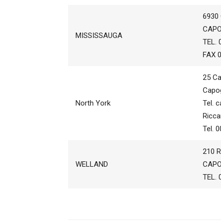
6930
CAPO
MISSISSAUGA
TEL. 
FAX 0
25 Ca
Capog
North York
Tel. 
Ricca
Tel. 
210 
WELLAND
CAPO
TEL. 