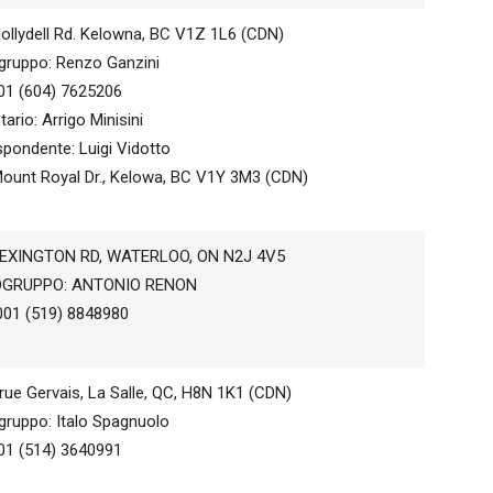
ollydell Rd. Kelowna, BC V1Z 1L6 (CDN)
ruppo: Renzo Ganzini
001 (604) 7625206
tario: Arrigo Minisini
spondente: Luigi Vidotto
ount Royal Dr., Kelowa, BC V1Y 3M3 (CDN)
LEXINGTON RD, WATERLOO, ON N2J 4V5
GRUPPO: ANTONIO RENON
001 (519) 8848980
rue Gervais, La Salle, QC, H8N 1K1 (CDN)
ruppo: Italo Spagnuolo
001 (514) 3640991