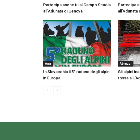
Partecipa anche tu al Campo Scuola
Partecipa a
all’Adunata di Genova
all’Adunata d
Ana
Abruzzi
In Slovacchia il 5° raduno degli alpini
Gli alpini i
in Europa
rossa a L’Aq