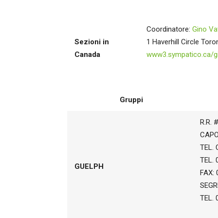
Coordinatore:
Gino Vat
Sezioni in
1 Haverhill Circle To
Canada
www3.sympatico.ca/gin
Gruppi
R.R.
CAPO
TEL. 
TEL. 
GUELPH
FAX: 
SEGR
TEL. 