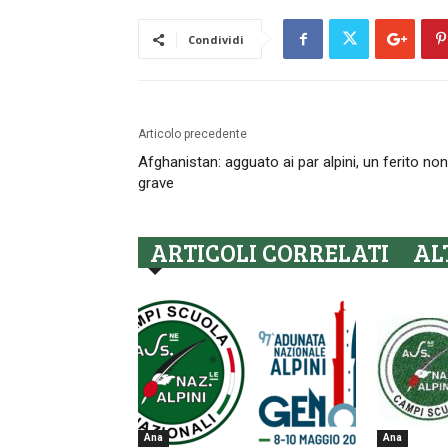
Condividi
Articolo precedente
Afghanistan: agguato ai par alpini, un ferito non
grave
ARTICOLI CORRELATI
AL
Ana
Ana