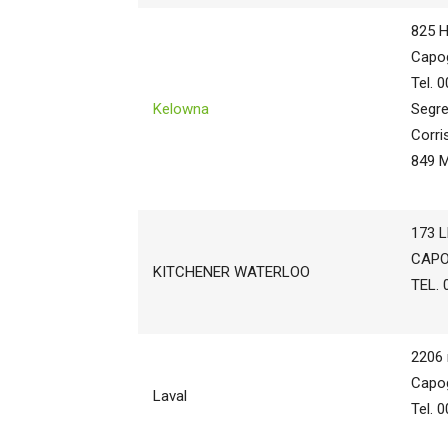
825 H
Capog
Tel. 
Kelowna
Segre
Corri
849 M
173 
CAPO
KITCHENER WATERLOO
TEL. 
2206 
Capog
Laval
Tel. 