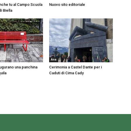
nche tu al Campo Scuola
Nuovo sito editoriale
i Biella
Ana
naugurano una panchina
Cerimonia a Castel Dante per i
uila
Caduti di Cima Cady