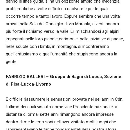
danno le linee guida, si ha un orizzonte ampio che evidenzia
problematiche a volte difficili da risolvere e per le quali
occorre tempo e tanto lavoro. Eppure sembra che una volta
arrivati nella Sala del Consiglio di via Marsala, diventi ancora
più forte il richiamo verso la valle. Lì, mischiandosi agli alpini
impegnati nelle loro piccole cerimonie, nelle iniziative di paese,
nelle scuole con i bimbi, in montagna, si incontreranno
quell’entusiasmo e quell’umanità che stupiscono ancora la
gente.
FABRIZIO BALLERI – Gruppo di Bagni di Lucca, Sezione
di Pisa-Lucca-Livorno
È difficile riassumere le sensazioni provate nei sei anni in Cdn,
l’ultimo dei quali vissuto come vice Presidente nazionale: a
distanza di ormai sette anni rimangono ancora impresse
dentro di me le emozioni nell’aver visitato molti luoghi che
rappresentavano le tappe fondamentali della nostra storia,