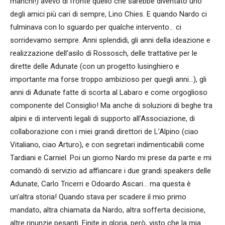
manchi!) avevo di fronte quello che sarebbe diventato uno
degli amici più cari di sempre, Lino Chies. E quando Nardo ci
fulminava con lo sguardo per qualche intervento… ci
sorridevamo sempre. Anni splendidi, gli anni della ideazione e
realizzazione dell’asilo di Rossosch, delle trattative per le
dirette delle Adunate (con un progetto lusinghiero e
importante ma forse troppo ambizioso per quegli anni…), gli
anni di Adunate fatte di scorta al Labaro e come orgoglioso
componente del Consiglio! Ma anche di soluzioni di beghe tra
alpini e di interventi legali di supporto all’Associazione, di
collaborazione con i miei grandi direttori de L’Alpino (ciao
Vitaliano, ciao Arturo), e con segretari indimenticabili come
Tardiani e Carniel. Poi un giorno Nardo mi prese da parte e mi
comandò di servizio ad affiancare i due grandi speakers delle
Adunate, Carlo Tricerri e Odoardo Ascari… ma questa è
un’altra storia! Quando stava per scadere il mio primo
mandato, altra chiamata da Nardo, altra sofferta decisione,
altre rinunzie pesanti. Finite in gloria, però, visto che la mia