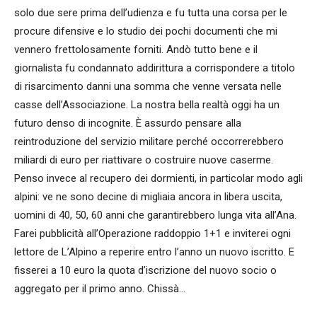
solo due sere prima dell’udienza e fu tutta una corsa per le
procure difensive e lo studio dei pochi documenti che mi
vennero frettolosamente forniti. Andò tutto bene e il
giornalista fu condannato addirittura a corrispondere a titolo
di risarcimento danni una somma che venne versata nelle
casse dell’Associazione. La nostra bella realtà oggi ha un
futuro denso di incognite. È assurdo pensare alla
reintroduzione del servizio militare perché occorrerebbero
miliardi di euro per riattivare o costruire nuove caserme.
Penso invece al recupero dei dormienti, in particolar modo agli
alpini: ve ne sono decine di migliaia ancora in libera uscita,
uomini di 40, 50, 60 anni che garantirebbero lunga vita all’Ana.
Farei pubblicità all’Operazione raddoppio 1+1 e inviterei ogni
lettore de L’Alpino a reperire entro l’anno un nuovo iscritto. E
fisserei a 10 euro la quota d’iscrizione del nuovo socio o
aggregato per il primo anno. Chissà…