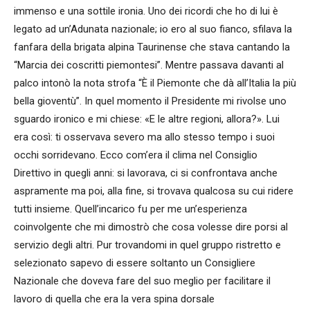
immenso e una sottile ironia. Uno dei ricordi che ho di lui è
legato ad un’Adunata nazionale; io ero al suo fianco, sfilava la
fanfara della brigata alpina Taurinense che stava cantando la
“Marcia dei coscritti piemontesi”. Mentre passava davanti al
palco intonò la nota strofa “È il Piemonte che dà all’Italia la più
bella gioventù”. In quel momento il Presidente mi rivolse uno
sguardo ironico e mi chiese: «E le altre regioni, allora?». Lui
era così: ti osservava severo ma allo stesso tempo i suoi
occhi sorridevano. Ecco com’era il clima nel Consiglio
Direttivo in quegli anni: si lavorava, ci si confrontava anche
aspramente ma poi, alla fine, si trovava qualcosa su cui ridere
tutti insieme. Quell’incarico fu per me un’esperienza
coinvolgente che mi dimostrò che cosa volesse dire porsi al
servizio degli altri. Pur trovandomi in quel gruppo ristretto e
selezionato sapevo di essere soltanto un Consigliere
Nazionale che doveva fare del suo meglio per facilitare il
lavoro di quella che era la vera spina dorsale