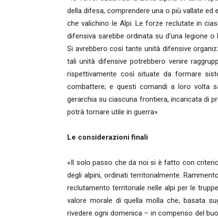
della difesa, comprendere una o più vallate ed es
che valichino le Alpi. Le forze reclutate in cia
difensiva sarebbe ordinata su d’una legione o
Si avrebbero così tante unità difensive organi
tali unità difensive potrebbero venire raggru
rispettivamente così situate da formare sis
combattere; e questi comandi a loro volta s
gerarchia su ciascuna frontiera, incaricata di p
potrà tornare utile in guerra».
Le considerazioni finali
«Il solo passo che da noi si è fatto con criterio
degli alpini, ordinati territorialmente. Rammen
reclutamento territoriale nelle alpi per le trupp
valore morale di quella molla che, basata sugli
rivedere ogni domenica – in compenso del buon 