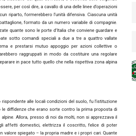
sere, per così dire, a cavallo di una delle linee d’operazioni
scun riparto, formerebbero l’unità difensiva. Ciascuna unità
 battaglione, formato da un numero variabile di compagnie.
zzate quante sono le porte d’Italia che conviene guardare e
ppate sotto comandi speciali a due a tre a quattro vallate
tema e prestarsi mutuo appoggio per azioni collettive o
arebbero raggruppati in modo da costituire una regolare
reparare in pace tutto quello che nella rispettiva zona alpina
 rispondente alle locali condizioni del suolo, fu l’istituzione
to le diffidenze che erano sorte contro la prima proposta di
e alpine. Allora, presso di noi da molti, non si apprezzava il
 affetti domestici, elettrizza il coscritto, felice di poter
valore spiegato – la propria madre e i propri cari. Quante