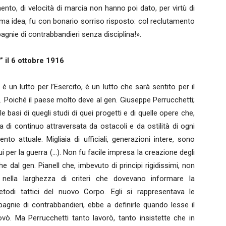
ento, di velocità di marcia non hanno poi dato, per virtù di
prima idea, fu con bonario sorriso risposto: col reclutamento
agnie di contrabbandieri senza disciplina!».
” il 6 ottobre 1916
, è un lutto per l’Esercito, è un lutto che sarà sentito per il
e. Poiché il paese molto deve al gen. Giuseppe Perrucchetti;
le basi di quegli studi di quei progetti e di quelle opere che,
 di continuo attraversata da ostacoli e da ostilità di ogni
to attuale. Migliaia di ufficiali, generazioni intere, sono
ui per la guerra (…). Non fu facile impresa la creazione degli
he dal gen. Pianell che, imbevuto di principi rigidissimi, non
 nella larghezza di criteri che dovevano informare la
 metodi tattici del nuovo Corpo. Egli si rappresentava le
gnie di contrabbandieri, ebbe a definirle quando lesse il
ovò. Ma Perrucchetti tanto lavorò, tanto insistette che in