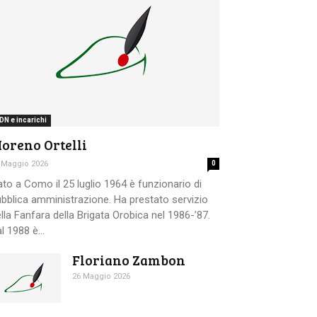
DN e incarichi
oreno Ortelli
 Maggio 2026
0
to a Como il 25 luglio 1964 è funzionario di
bblica amministrazione. Ha prestato servizio
lla Fanfara della Brigata Orobica nel 1986-’87.
l 1988 è...
Floriano Zambon
26 Maggio 2026