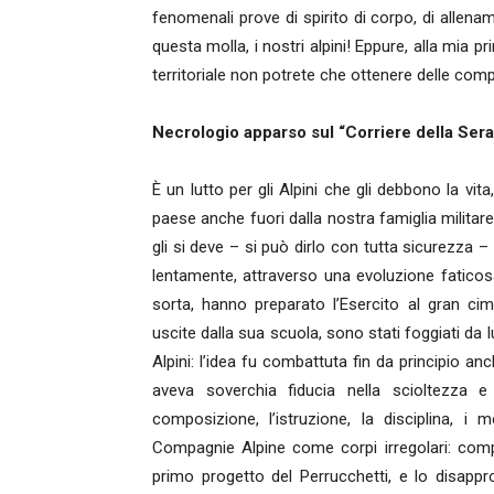
fenomenali prove di spirito di corpo, di allenam
questa molla, i nostri alpini! Eppure, alla mia 
territoriale non potrete che ottenere delle comp
Necrologio apparso sul “Corriere della Sera
È un lutto per gli Alpini che gli debbono la vita
paese anche fuori dalla nostra famiglia militar
gli si deve – si può dirlo con tutta sicurezza – 
lentamente, attraverso una evoluzione faticosa
sorta, hanno preparato l’Esercito al gran cimen
uscite dalla sua scuola, sono stati foggiati da l
Alpini: l’idea fu combattuta fin da principio anc
aveva soverchia fiducia nella scioltezza e
composizione, l’istruzione, la disciplina, i
Compagnie Alpine come corpi irregolari: compa
primo progetto del Perrucchetti, e lo disappr