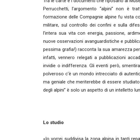
Tra le carte e i documenti che riposano al Mu
Perrucchetti, l’argomento “alpini” non è tr
formazione delle Compagnie alpine fu vista c
militare, sul controllo dei confini e sulla di
l’intera sua vita con energia, passione, ard
nuove osservazioni avanguardistiche e pubblica
pessima grafia!) racconta la sua amarezza per 
infatti, vennero relegati a pubblicazioni acca
invidie o indifferenza. Gli eventi però, smentir
polveroso c’è un mondo intrecciato di autent
ma geniale che meriterebbe di essere studiato n
degli alpini” è solo un aspetto di un intelletto 
Lo studio
«Io vorrei suddivisa la zona alpina in tanti re