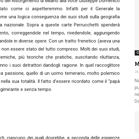
seo del Risorgimento di Milano alla voce Giuseppe Domenico
attato come ci aspetteremmo. Infatti per il Generale la
ome una logica conseguenza dei suoi studi sulla geografia
Nazionale
fesa nazionale. Sopra a queste carte Perrucchetti spenderà
imento, correggendole nel tempo, rivedendole, aggiungendo
ndole in diverse opere. Con un tratto frenetico (aveva una
non essere stato del tutto compreso. Molti dei suoi studi,
C
demiche, più teoriche che pratiche, suscitando riluttanza,
M
anno i suoi detrattori dandogli ragione. In quel raccoglitore
Alpini
26
ica passione, quello di un uomo temerario, molto polemico
Na
ella sua totalità. Il fatto d’essere ricordato come il “papà
pu
lungimirante e senza tempo.
ne
Da
parti, ciascuno dei quali dovrebbe, a seconda delle esigenze