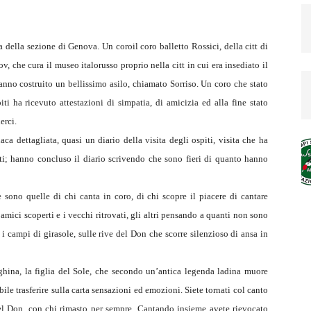
a della sezione di Genova. Un coroil coro balletto Rossici, della citt di
v, che cura il museo italorusso proprio nella citt in cui era insediato il
no costruito un bellissimo asilo, chiamato Sorriso. Un coro che stato
ti ha ricevuto attestazioni di simpatia, di amicizia ed alla fine stato
erci.
a dettagliata, quasi un diario della visita degli ospiti, visita che ha
i; hanno concluso il diario scrivendo che sono fieri di quanto hanno
 sono quelle di chi canta in coro, di chi scopre il piacere di cantare
 amici scoperti e i vecchi ritrovati, gli altri pensando a quanti non sono
 i campi di girasole, sulle rive del Don che scorre silenzioso di ansa in
hina, la figlia del Sole, che secondo un’antica legenda ladina muore
le trasferire sulla carta sensazioni ed emozioni. Siete tornati col canto
e del Don, con chi rimasto per sempre. Cantando insieme avete rievocato