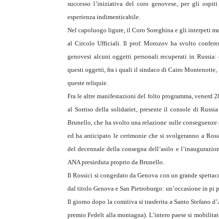
successo l’iniziativa del coro genovese, per gli ospiti
esperienza indimenticabile.
Nel capoluogo ligure, il Coro Soreghina e gli interpeti m
al Circolo Ufficiali. Il prof. Morozov ha svolto confer
genovesi alcuni oggetti personali recuperati in Russia: d
questi oggetti, fra i quali il sindaco di Cairo Montenotte
queste reliquie.
Fra le altre manifestazioni del folto programma, venerd 2
al Sorriso della solidariet, presente il console di Russi
Brunello, che ha svolto una relazione sulle conseguenze d
ed ha anticipato le cerimonie che si svolgeranno a Ros
del decennale della consegna dell’asilo e l’inaugurazione
ANA presieduta proprio da Brunello.
Il Rossici si congedato da Genova con un grande spettaco
dal titolo Genova e San Pietroburgo: un’occasione in pi p
Il giorno dopo la comitiva si trasferita a Santo Stefano 
premio Fedelt alla montagna). L’intero paese si mobilitat