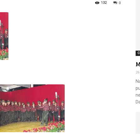
132
0
Nazionale
C
M
Alpini
26
Na
pu
ne
Da