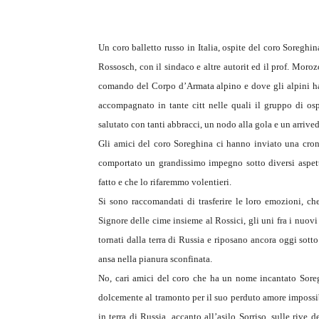
Un coro balletto russo in Italia, ospite del coro Soreghin
Rossosch, con il sindaco e altre autorit ed il prof. Morozo
comando del Corpo d’Armata alpino e dove gli alpini han
accompagnato in tante citt nelle quali il gruppo di ospi
salutato con tanti abbracci, un nodo alla gola e un arrived
Gli amici del coro Soreghina ci hanno inviato una cronac
comportato un grandissimo impegno sotto diversi aspett
fatto e che lo rifaremmo volentieri.
Si sono raccomandati di trasferire le loro emozioni, che
Signore delle cime insieme al Rossici, gli uni fra i nuovi
tornati dalla terra di Russia e riposano ancora oggi sotto
ansa nella pianura sconfinata.
No, cari amici del coro che ha un nome incantato Soreg
dolcemente al tramonto per il suo perduto amore impossibi
in terra di Russia, accanto all’asilo Sorriso, sulle riv