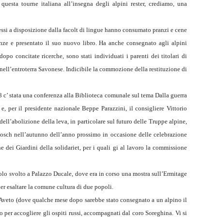
 questa tourne italiana all’insegna degli alpini rester, crediamo, una
essi a disposizione dalla facolt di lingue hanno consumato pranzi e cene
enze e presentato il suo nuovo libro. Ha anche consegnato agli alpini
opo concitate ricerche, sono stati individuati i parenti dei titolari di
, nell’entroterra Savonese. Indicibile la commozione della restituzione di
8 c’ stata una conferenza alla Biblioteca comunale sul tema Dalla guerra
a e, per il presidente nazionale Beppe Parazzini, il consigliere Vittorio
ell’abolizione della leva, in particolare sul futuro delle Truppe alpine,
sosch nell’autunno dell’anno prossimo in occasione delle celebrazione
 dei Giardini della solidariet, per i quali gi al lavoro la commissione
lo svolto a Palazzo Ducale, dove era in corso una mostra sull’Ermitage
er esaltare la comune cultura di due popoli.
d’Aveto (dove qualche mese dopo sarebbe stato consegnato a un alpino il
o per accogliere gli ospiti russi, accompagnati dal coro Soreghina. Vi si