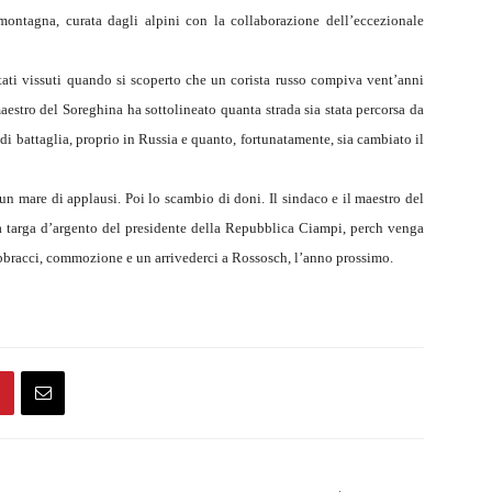
montagna, curata dagli alpini con la collaborazione dell’eccezionale
ti vissuti quando si scoperto che un corista russo compiva vent’anni
 maestro del Soreghina ha sottolineato quanta strada sia stata percorsa da
i battaglia, proprio in Russia e quanto, fortunatamente, sia cambiato il
n mare di applausi. Poi lo scambio di doni. Il sindaco e il maestro del
a targa d’argento del presidente della Repubblica Ciampi, perch venga
i: abbracci, commozione e un arrivederci a Rossosch, l’anno prossimo.