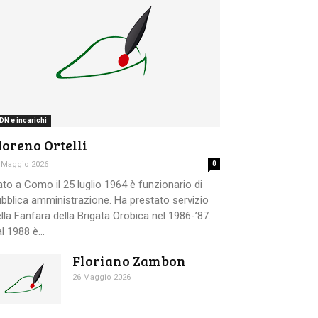
DN e incarichi
oreno Ortelli
 Maggio 2026
0
to a Como il 25 luglio 1964 è funzionario di
bblica amministrazione. Ha prestato servizio
lla Fanfara della Brigata Orobica nel 1986-’87.
l 1988 è...
Floriano Zambon
26 Maggio 2026