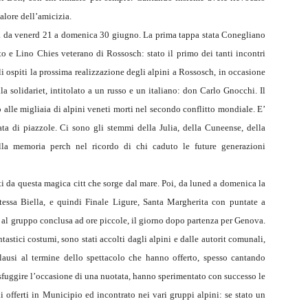
valore dell’amicizia.
ta da venerd 21 a domenica 30 giugno. La prima tappa stata Conegliano
o e Lino Chies veterano di Rossosch: stato il primo dei tanti incontri
li ospiti la prossima realizzazione degli alpini a Rossosch, in occasione
la solidariet, intitolato a un russo e un italiano: don Carlo Gnocchi. Il
alle migliaia di alpini veneti morti nel secondo conflitto mondiale. E’
lata di piazzole. Ci sono gli stemmi della Julia, della Cuneense, della
lla memoria perch nel ricordo di chi caduto le future generazioni
ati da questa magica citt che sorge dal mare. Poi, da luned a domenica la
stessa Biella, e quindi Finale Ligure, Santa Margherita con puntate a
 al gruppo conclusa ad ore piccole, il giorno dopo partenza per Genova.
tastici costumi, sono stati accolti dagli alpini e dalle autorit comunali,
lausi al termine dello spettacolo che hanno offerto, spesso cantando
ti sfuggire l’occasione di una nuotata, hanno sperimentato con successo le
hi offerti in Municipio ed incontrato nei vari gruppi alpini: se stato un