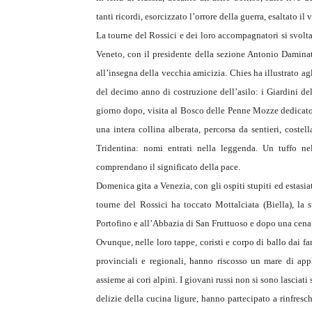
tanti ricordi, esorcizzato l’orrore della guerra, esaltato il 
La tourne del Rossici e dei loro accompagnatori si svol
Veneto, con il presidente della sezione Antonio Daminat
all’insegna della vecchia amicizia. Chies ha illustrato ag
del decimo anno di costruzione dell’asilo: i Giardini del
giorno dopo, visita al Bosco delle Penne Mozze dedicato 
una intera collina alberata, percorsa da sentieri, costel
Tridentina: nomi entrati nella leggenda. Un tuffo ne
comprendano il significato della pace.
Domenica gita a Venezia, con gli ospiti stupiti ed estasi
tourne del Rossici ha toccato Mottalciata (Biella), la 
Portofino e all’Abbazia di San Fruttuoso e dopo una cena
Ovunque, nelle loro tappe, coristi e corpo di ballo dai fan
provinciali e regionali, hanno riscosso un mare di app
assieme ai cori alpini. I giovani russi non si sono lascia
delizie della cucina ligure, hanno partecipato a rinfresc