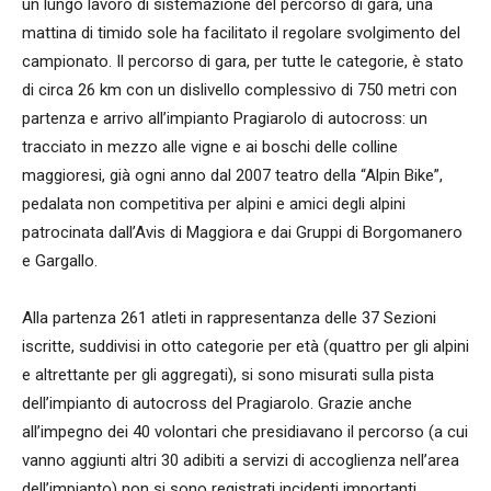
un lungo lavoro di sistemazione del percorso di gara, una
mattina di timido sole ha facilitato il regolare svolgimento del
campionato. Il percorso di gara, per tutte le categorie, è stato
di circa 26 km con un dislivello complessivo di 750 metri con
partenza e arrivo all’impianto Pragiarolo di autocross: un
tracciato in mezzo alle vigne e ai boschi delle colline
maggioresi, già ogni anno dal 2007 teatro della “Alpin Bike”,
pedalata non competitiva per alpini e amici degli alpini
patrocinata dall’Avis di Maggiora e dai Gruppi di Borgomanero
e Gargallo.
Alla partenza 261 atleti in rappresentanza delle 37 Sezioni
iscritte, suddivisi in otto categorie per età (quattro per gli alpini
e altrettante per gli aggregati), si sono misurati sulla pista
dell’impianto di autocross del Pragiarolo. Grazie anche
all’impegno dei 40 volontari che presidiavano il percorso (a cui
vanno aggiunti altri 30 adibiti a servizi di accoglienza nell’area
dell’impianto) non si sono registrati incidenti importanti,