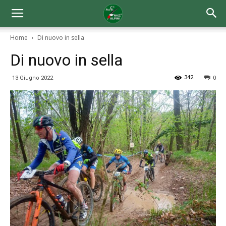
Home
Di nuovo in sella
Di nuovo in sella
342
13 Giugno 2022
0