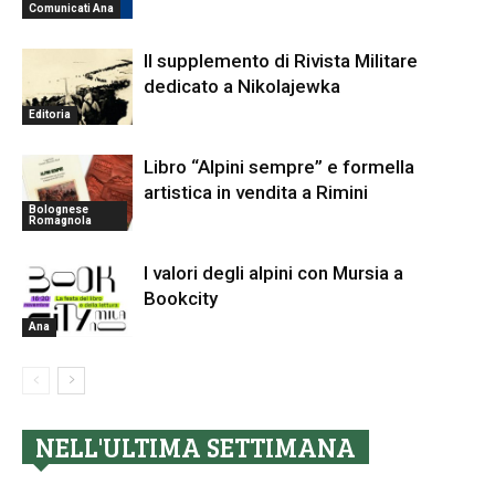
Comunicati Ana
Il supplemento di Rivista Militare
dedicato a Nikolajewka
Editoria
Libro “Alpini sempre” e formella
artistica in vendita a Rimini
Bolognese
Romagnola
I valori degli alpini con Mursia a
Bookcity
Ana
NELL'ULTIMA SETTIMANA