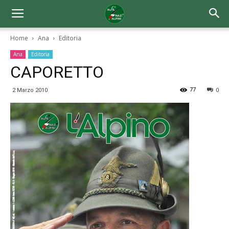
Home
Ana
Editoria
Ana
Editoria
CAPORETTO
77
2 Marzo 2010
0