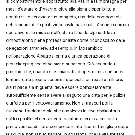
al combattimento e soprattutto alla vita in alta montagna per
mesi, d’estate e d’inverno, oltre alla piena disponibilità a
costituire, in servizio ed in congedo, una delle componenti
determinanti della protezione civile nazionale. Anche in campo
operativo nelle missioni all’este ro le unità alpine di leva
dimostrarono piena professionalità come riconosciuto dalle
delegazioni straniere, ad esempio, in Mozambico
nell’operazione Albatros: prima e unica operazione di
peacekeeping che ebbe pieno successo. Ciò secondo il
principio che, quando si è chiamati ad operare in zone anche
lontane dalla propria caserma stanziale, un reparto militare,
sia in pace sia in guerra, deve essere completamente
autosufficiente senza avere al seguito una ditta per le pulizie
e un’altra per il vettovagliamento. Non si trascuri poi la
funzione fondamentale che assolveva la leva obbligatoria
sotto i profili del censimento sanitario dei giovani e sulla
prima verifica del loro comportamento fuor di famiglia e dopo
la scuola: non si può negare, in sostanza, che la vita militare