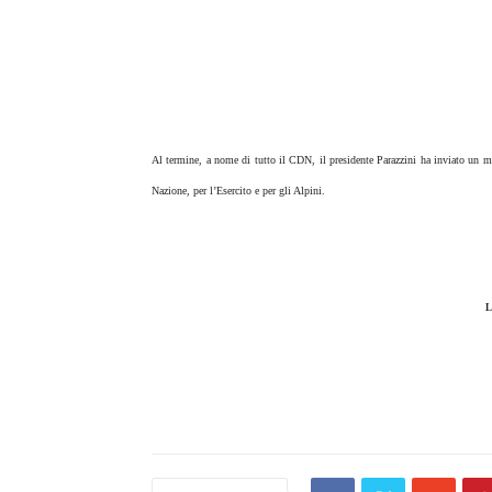
Al termine, a nome di tutto il CDN, il presidente Parazzini ha inviato un m
Nazione, per l’Esercito e per gli Alpini.
L