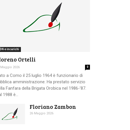
DN e incarichi
oreno Ortelli
 Maggio 2026
0
to a Como il 25 luglio 1964 è funzionario di
bblica amministrazione. Ha prestato servizio
lla Fanfara della Brigata Orobica nel 1986-’87.
l 1988 è...
Floriano Zambon
26 Maggio 2026