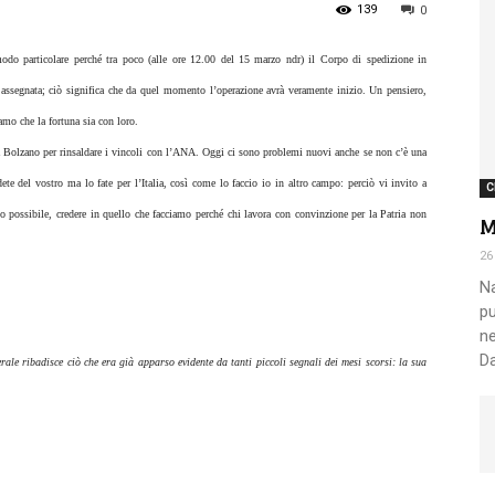
139
0
odo particolare perché tra poco (alle ore 12.00 del 15 marzo ndr) il Corpo di spedizione in
Nazionale
 assegnata; ciò significa che da quel momento l’operazione avrà veramente inizio. Un pensiero,
amo che la fortuna sia con loro.
 a Bolzano per rinsaldare i vincoli con l’ANA. Oggi ci sono problemi nuovi anche se non c’è una
dete del vostro ma lo fate per l’Italia, così come lo faccio io in altro campo: perciò vi invito a
C
o possibile, credere in quello che facciamo perché chi lavora con convinzione per la Patria non
M
Alpini
26
Na
pu
ne
Da
ale ribadisce ciò che era già apparso evidente da tanti piccoli segnali dei mesi scorsi: la sua