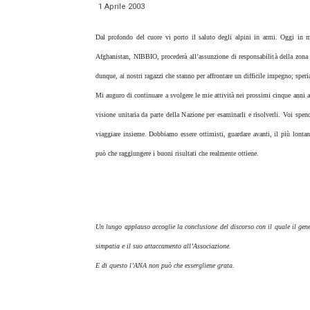
1 Aprile 2003
Dal profondo del cuore vi porto il saluto degli alpini in armi. Oggi in m
Afghanistan, NIBBIO, procederà all’assunzione di responsabilità della zona
dunque, ai nostri ragazzi che stanno per affrontare un difficile impegno; speri
Mi auguro di continuare a svolgere le mie attività nei prossimi cinque anni
visione unitaria da parte della Nazione per esaminarli e risolverli. Voi spen
viaggiare insieme. Dobbiamo essere ottimisti, guardare avanti, il più lontan
può che raggiungere i buoni risultati che realmente ottiene.
Un lungo applauso accoglie la conclusione del discorso con il quale il gener
simpatia e il suo attaccamento all’Associazione.
E di questo l’ANA non può che essergliene grata.