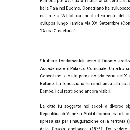
Famosa per aver dato i natali al celebre artis
bella Pala nel Duomo, Conegliano ha sviluppato s
insieme a Valdobbiadene il riferimento del d
sviluppa lungo l’antica via XX Settembre (Co
“Dama Castellana”.
Strutture fondamentali sono il Duomo eretto 
Accademia e il Palazzo Comunale. Un altro simb
Conegliano si ha la prima notizia certa nel 
Belluno. La fondazione fu simultanea alla cost
Bemba, i cui resti sono ancora visibili.
La città fu soggetta nei secoli a diverse sig
Repubblica di Venezia. Subì il dominio napoleo
ripresa sia per l’inaugurazione della ferrovia 
della Scuola enologica (1876). Da vedere: