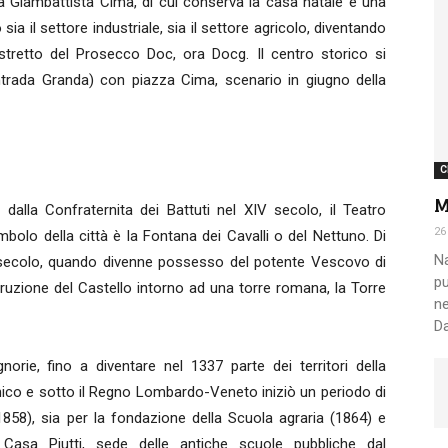
ta Giambattista Cima, di cui conserva la casa natale e una
ia il settore industriale, sia il settore agricolo, diventando
istretto del Prosecco Doc, ora Docg. Il centro storico si
Nazionale
ntrada Granda) con piazza Cima, scenario in giugno della
C
M
dalla Confraternita dei Battuti nel XIV secolo, il Teatro
Alpini
26
olo della città è la Fontana dei Cavalli o del Nettuno. Di
Na
X secolo, quando divenne possesso del potente Vescovo di
pu
ruzione del Castello intorno ad una torre romana, la Torre
ne
Da
norie, fino a diventare nel 1337 parte dei territori della
nico e sotto il Regno Lombardo-Veneto iniziò un periodo di
(1858), sia per la fondazione della Scuola agraria (1864) e
 Casa Piutti, sede delle antiche scuole pubbliche dal