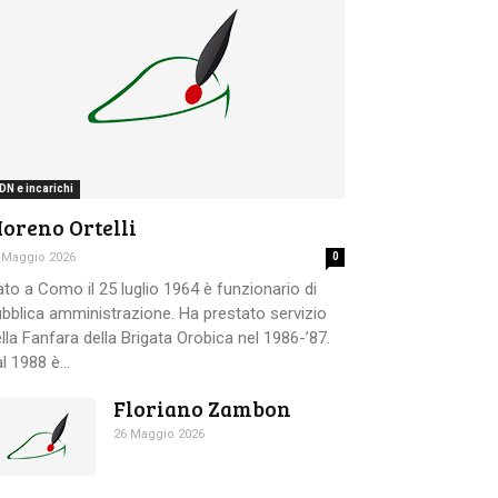
DN e incarichi
oreno Ortelli
 Maggio 2026
0
to a Como il 25 luglio 1964 è funzionario di
bblica amministrazione. Ha prestato servizio
lla Fanfara della Brigata Orobica nel 1986-’87.
l 1988 è...
Floriano Zambon
26 Maggio 2026