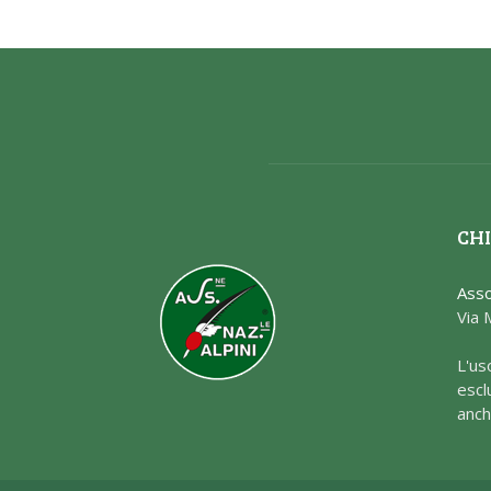
CHI
Asso
Via 
L'us
escl
anch