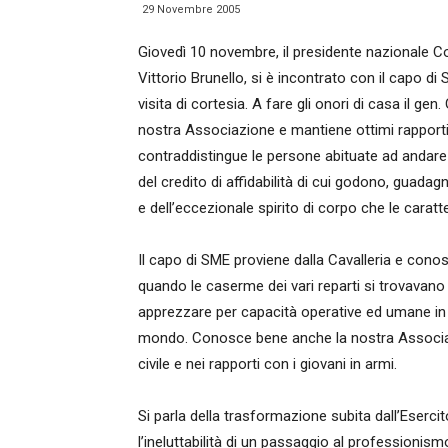
29 Novembre 2005
Giovedì 10 novembre, il presidente nazionale C
Vittorio Brunello, si è incontrato con il capo di
visita di cortesia. A fare gli o­nori di casa il ge
nostra Associazione e mantiene ottimi rapporti 
contraddistingue le persone abituate ad andare s
del credito di affidabilità di cui godono, guadagn
e dell’eccezionale spirito di corpo che le caratt
Il capo di SME proviene dalla Cavalleria e cono
quando le caserme dei vari reparti si trovavano 
apprezzare per capacità operative ed umane in M
mondo. Conosce bene anche la nostra Associazi
civile e nei rapporti con i giovani in armi.
Si parla della trasformazione subita dall’Esercito
l’ineluttabilità di un passaggio al professionism