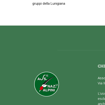
gruppi della Lunigiana
CHI
Asso
Via 
L'us
escl
anch