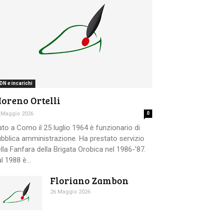
DN e incarichi
oreno Ortelli
 Maggio 2026
0
to a Como il 25 luglio 1964 è funzionario di
bblica amministrazione. Ha prestato servizio
lla Fanfara della Brigata Orobica nel 1986-’87.
l 1988 è...
Floriano Zambon
26 Maggio 2026