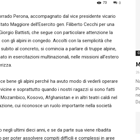
73
0
orrado Perona, accompagnato dal vice presidente vicario
Nazionale
 Stato Maggiore dell’Esercito gen. Filiberto Cecchi per una
n. Giorgio Battisti, che segue con particolare attenzione la
con gli alpini in congedo. Accolti con la semplicità che
ubito al concreto, si comincia a parlare di truppe alpine,
C
ato in esercitazioni multinazionali, nelle missioni all’estero
M
erizza.
Alpini
26
sce bene gli alpini perché ha avuto modo di vederli operare
Na
pu
vicine e soprattutto quando i nostri ragazzi si sono fatti
ne
ozambico, Kosovo, Afghanistan e in altri teatri caldi nel
Da
one, cui riconosce un ruolo importante nella società
 negli ultimi dieci anni, e se da parte sua viene ribadita
o per poter assolvere compiti difficili e complessi in aree