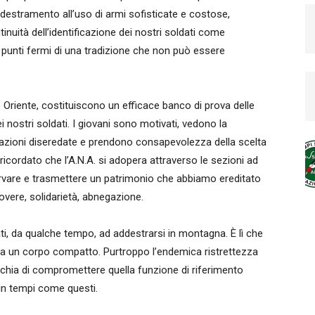
destramento all’uso di armi sofisticate e costose,
inuità dell’identificazione dei nostri soldati come
e punti fermi di una tradizione che non può essere
o Oriente, costituiscono un efficace banco di prova delle
 nostri soldati. I giovani sono motivati, vedono la
opolazioni diseredate e prendono consapevolezza della scelta
 ricordato che l’A.N.A. si adopera attraverso le sezioni ad
ervare e trasmettere un patrimonio che abbiamo ereditato
dovere, solidarietà, abnegazione.
ti, da qualche tempo, ad addestrarsi in montagna. È lì che
enta un corpo compatto. Purtroppo l’endemica ristrettezza
rischia di compromettere quella funzione di riferimento
 in tempi come questi.