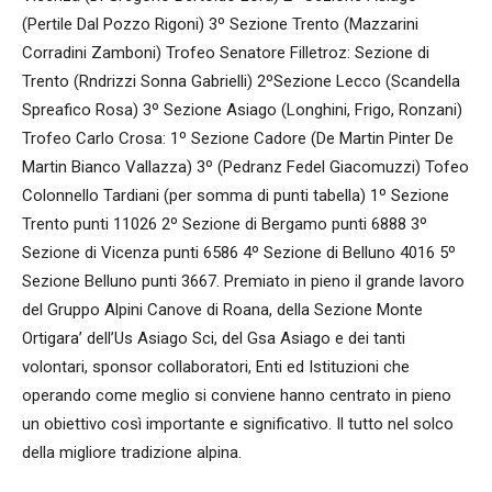
(Pertile Dal Pozzo Rigoni) 3º Sezione Trento (Mazzarini
Corradini Zamboni) Trofeo Senatore Filletroz: Sezione di
Trento (Rndrizzi Sonna Gabrielli) 2ºSezione Lecco (Scandella
Spreafico Rosa) 3º Sezione Asiago (Longhini, Frigo, Ronzani)
Trofeo Carlo Crosa: 1º Sezione Cadore (De Martin Pinter De
Martin Bianco Vallazza) 3º (Pedranz Fedel Giacomuzzi) Tofeo
Colonnello Tardiani (per somma di punti tabella) 1º Sezione
Trento punti 11026 2º Sezione di Bergamo punti 6888 3º
Sezione di Vicenza punti 6586 4º Sezione di Belluno 4016 5º
Sezione Belluno punti 3667. Premiato in pieno il grande lavoro
del Gruppo Alpini Canove di Roana, della Sezione Monte
Ortigara’ dell’Us Asiago Sci, del Gsa Asiago e dei tanti
volontari, sponsor collaboratori, Enti ed Istituzioni che
operando come meglio si conviene hanno centrato in pieno
un obiettivo così importante e significativo. Il tutto nel solco
della migliore tradizione alpina.