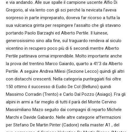
e via andando. Alle sue spalle il campione uscente Alfio Di
Gregorio, al via lento con gli sci perché la nevicata l’aveva
sorpreso in parte impreparato, doveva far ricorso a tutta la
sua vulcanica grinta per respingere l’assalto che gli stavano
portando Paolo Barzaghi ed Alberto Pertile. Il luinese,
generosissimo sino alla fine, sul traguardo rendeva al siculo
vicentino in recupero poco più di 6 secondi mentre Alberto
Pertile pattinava ormai imprendibile. Molto importante anche
la prova del trentino Marco Gaiardo, quarto a 41’3 da Alberto
Pertile. A seguire Andrea Milesi (Sezione Lecco) quindi gli altri
con distacchi crescenti. Nella categoria punteggiati fisi oltre
150 ottimo il successo di Eudio De Col (Belluno) quindi
Massimo Corradin (Trento) e Carlo Dal Pozzo (Asiago). Fra gli
alpini in armi a far meglio di tutti il parà del Monte Cervino
Massimiliano Mazo seguito dai compagni di reparto Michele
Marchi e Davide Gabardo. Nelle altre categorie affermazioni
per Stefano De Martin Pinter (Cadore) nella master A1 , del