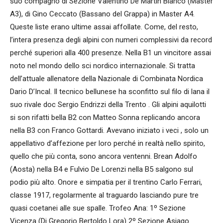
suo compagno di Sezione Valentino De Martin Bianco (Master
A3), di Gino Ceccato (Bassano del Grappa) in Master A4.
Queste liste erano ultime assai affollate. Come, del resto,
l’intera presenza degli alpini con numeri complessivi da record
perché superiori alla 400 presenze. Nella B1 un vincitore assai
noto nel mondo dello sci nordico internazionale. Si tratta
dell’attuale allenatore della Nazionale di Combinata Nordica
Dario D’Incal. Il tecnico bellunese ha sconfitto sul filo di lana il
suo rivale doc Sergio Endrizzi della Trento . Gli alpini aquilotti
si son rifatti bella B2 con Matteo Sonna replicando ancora
nella B3 con Franco Gottardi. Avevano iniziato i veci , solo un
appellativo d’affezione per loro perché in realtà nello spirito,
quello che più conta, sono ancora ventenni. Brean Adolfo
(Aosta) nella B4 e Fulvio De Lorenzi nella B5 salgono sul
podio più alto. Onore e simpatia per il trentino Carlo Ferrari,
classe 1917, regolarmente al traguardo lasciando pure tre
quasi coetanei alle sue spalle. Trofeo Ana: 1º Sezione
Vicenza (Di Gregorio Bertoldo Lora) 2º Sezione Asiago