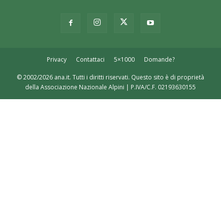
Privacy
Contattaci
5×1000
Domande?
© 2002/2026 ana.it. Tutti i diritti riservati. Questo sito è di proprietà
della Associazione Nazionale Alpini | P.IVA/C.F. 02193630155