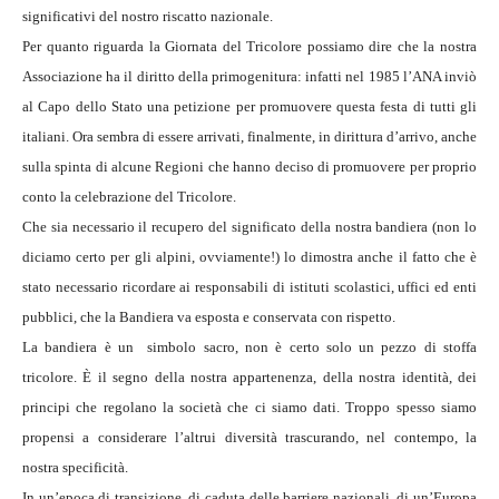
significativi del nostro riscatto nazionale.
Per quanto riguarda la Giornata del Tricolore possiamo dire che la nostra
Associazione ha il diritto della primogenitura: infatti nel 1985 l’ANA inviò
al Capo dello Stato una petizione per promuovere questa festa di tutti gli
italiani. Ora sembra di essere arrivati, finalmente, in dirittura d’arrivo, anche
sulla spinta di alcune Regioni che hanno deciso di promuovere per proprio
conto la celebrazione del Tricolore.
Che sia necessario il recupero del significato della nostra bandiera (non lo
diciamo certo per gli alpini, ovviamente!) lo dimostra anche il fatto che è
stato necessario ricordare ai responsabili di istituti scolastici, uffici ed enti
pubblici, che la Bandiera va esposta e conservata con rispetto.
La bandiera è un simbolo sacro, non è certo solo un pezzo di stoffa
tricolore. È il segno della nostra appartenenza, della nostra identità, dei
principi che regolano la società che ci siamo dati. Troppo spesso siamo
propensi a considerare l’altrui diversità trascurando, nel contempo, la
nostra specificità.
In un’epoca di transizione, di caduta delle barriere nazionali, di un’Europa