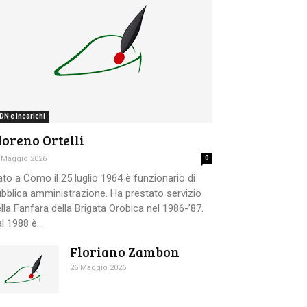
DN e incarichi
oreno Ortelli
 Maggio 2026
0
to a Como il 25 luglio 1964 è funzionario di
bblica amministrazione. Ha prestato servizio
lla Fanfara della Brigata Orobica nel 1986-’87.
l 1988 è...
Floriano Zambon
26 Maggio 2026