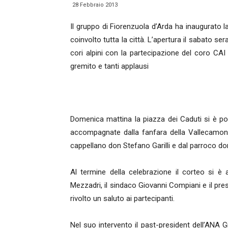
28 Febbraio 2013
Il gruppo di Fiorenzuola d’Arda ha inaugurato 
coinvolto tutta la città. L’apertura il sabato s
cori alpini con la partecipazione del coro CA
gremito e tanti applausi
Domenica mattina la piazza dei Caduti si è popo
accompagnate dalla fanfara della Vallecamonica
cappellano don Stefano Garilli e dal parroco do
Al termine della celebrazione il corteo si è
Mezzadri, il sindaco Giovanni Compiani e il pr
rivolto un saluto ai partecipanti.
Nel suo intervento il past-president dell’ANA Gi