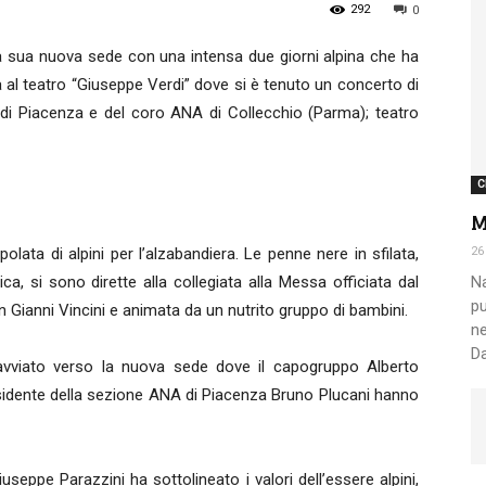
292
0
la sua nuova sede con una intensa due giorni alpina che ha
Nazionale
era al teatro “Giuseppe Verdi” dove si è tenuto un concerto di
I di Piacenza e del coro ANA di Collecchio (Parma); teatro
C
M
Alpini
lata di alpini per l’alzabandiera. Le penne nere in sfilata,
26
, si sono dirette alla collegiata alla Messa officiata dal
Na
pu
n Gianni Vincini e animata da un nutrito gruppo di bambini.
ne
Da
 avviato verso la nuova sede dove il capogruppo Alberto
esidente della sezione ANA di Piacenza Bruno Plucani hanno
useppe Parazzini ha sottolineato i valori dell’essere alpini,