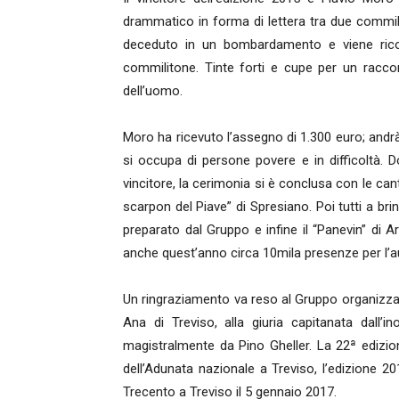
drammatico in forma di lettera tra due commiliton
deceduto in un bombardamento e viene rico
commilitone. Tinte forti e cupe per un racco
dell’uomo.
Moro ha ricevuto l’assegno di 1.300 euro; and
si occupa di persone povere e in difficoltà. D
vincitore, la cerimonia si è conclusa con le can
scarpon del Piave” di Spresiano. Poi tutti a bri
preparato dal Gruppo e infine il “Panevin” di 
anche quest’anno circa 10mila presenze per l’au
Un ringraziamento va reso al Gruppo organizzat
Ana di Treviso, alla giuria capitanata dall’
magistralmente da Pino Gheller. La 22ª edizion
dell’Adunata nazionale a Treviso, l’edizione 
Trecento a Treviso il 5 gennaio 2017.