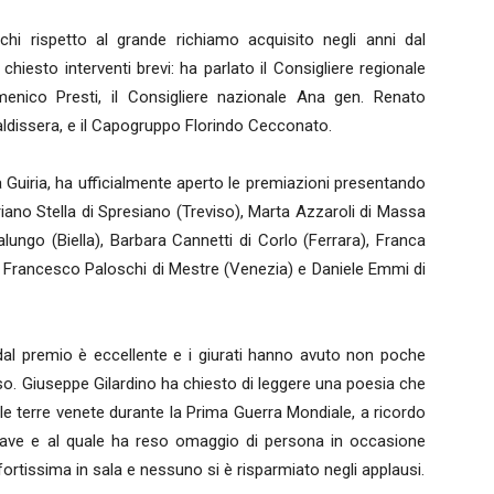
ochi rispetto al grande richiamo acquisito negli anni dal
iesto interventi brevi: ha parlato il Consigliere regionale
enico Presti, il Consigliere nazionale Ana gen. Renato
aldissera, e il Capogruppo Florindo Cecconato.
la Guiria, ha ufficialmente aperto le premiazioni presentando
Adriano Stella di Spresiano (Treviso), Marta Azzaroli di Massa
ungo (Biella), Barbara Cannetti di Corlo (Ferrara), Franca
, Francesco Paloschi di Mestre (Venezia) e Daniele Emmi di
to dal premio è eccellente e i giurati hanno avuto non poche
orso. Giuseppe Gilardino ha chiesto di leggere una poesia che
nelle terre venete durante la Prima Guerra Mondiale, a ricordo
iave e al quale ha reso omaggio di persona in occasione
rtissima in sala e nessuno si è risparmiato negli applausi.