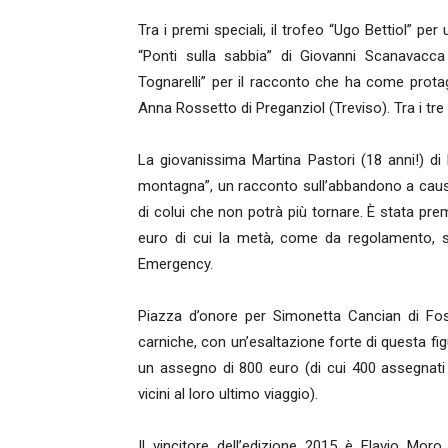
Tra i premi speciali, il trofeo “Ugo Bettiol” pe
“Ponti sulla sabbia” di Giovanni Scanavacca
Tognarelli” per il racconto che ha come protag
Anna Rossetto di Preganziol (Treviso). Tra i tre 
La giovanissima Martina Pastori (18 anni!) di
montagna”, un racconto sull’abbandono a causa
di colui che non potrà più tornare. È stata prem
euro di cui la metà, come da regolamento, so
Emergency.
Piazza d’onore per Simonetta Cancian di Fossa
carniche, con un’esaltazione forte di questa figu
un assegno di 800 euro (di cui 400 assegnati a
vicini al loro ultimo viaggio).
Il vincitore dell’edizione 2015 è Flavio Mor