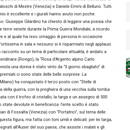
oschi di Mestre (Venezia) e Daniele Emmi di Belluno. Tutti
remio è eccellente e i giurati hanno avuto non poche
orso. Giuseppe Gilardino ha chiesto di leggere una poesia che
elle terre venete durante la Prima Guerra Mondiale, a ricordo
ve e al quale ha reso omaggio di persona in occasione
rtissima in sala e nessuno si è risparmiato negli applausi.
 un racconto su un tema di particolare attualità, è andato a
Lendinara (Rovigo), la “Rosa d’Argento alpino Carlo
ista una donna è stato vinto da “Il giorno sbagliato” di
 premiati ci sono state delle belle sorprese. La
Milano) ha conquistato il terzo posto con “Stelle di
della guerra, con la preghiera di una vecchia sulla tomba
ata con il trofeo di cristallo, la targa e un assegno di 500
state devolute in beneficenza: l’ente scelto è stato
n di Fossalta (Venezia) con “Portatrici”, sul tema delle
uesta figura, ma fatta con toni umili e delicati: per lei targa,
gnati all’Auser del suo paese, che assiste i malati e gli