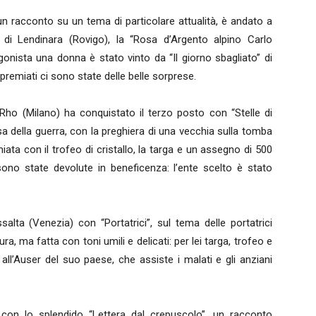
r un racconto su un tema di particolare attualità, è andato a
 di Lendinara (Rovigo), la “Rosa d’Argento alpino Carlo
onista una donna è stato vinto da “Il giorno sbagliato” di
premiati ci sono state delle belle sorprese.
 Rho (Milano) ha conquistato il terzo posto con “Stelle di
 della guerra, con la preghiera di una vecchia sulla tomba
iata con il trofeo di cristallo, la targa e un assegno di 500
no state devolute in beneficenza: l’ente scelto è stato
lta (Venezia) con “Portatrici”, sul tema delle portatrici
ra, ma fatta con toni umili e delicati: per lei targa, trofeo e
ll’Auser del suo paese, che assiste i malati e gli anziani
o con lo splendido “Lettera dal crepuscolo”, un racconto