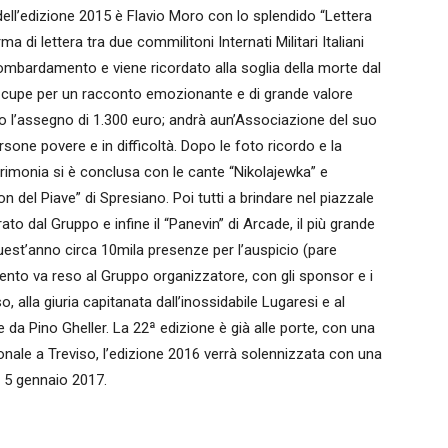
re dell’edizione 2015 è Flavio Moro con lo splendido “Lettera
di lettera tra due commilitoni Internati Militari Italiani
bombardamento e viene ricordato alla soglia della morte dal
e cupe per un racconto emozionante e di grande valore
to l’assegno di 1.300 euro; andrà aun’Associazione del suo
one povere e in difficoltà. Dopo le foto ricordo e la
cerimonia si è conclusa con le cante “Nikolajewka” e
n del Piave” di Spresiano. Poi tutti a brindare nel piazzale
ato dal Gruppo e infine il “Panevin” di Arcade, il più grande
est’anno circa 10mila presenze per l’auspicio (pare
ento va reso al Gruppo organizzatore, con gli sponsor e i
, alla giuria capitanata dall’inossidabile Lugaresi e al
a Pino Gheller. La 22ª edizione è già alle porte, con una
ionale a Treviso, l’edizione 2016 verrà solennizzata con una
l 5 gennaio 2017.