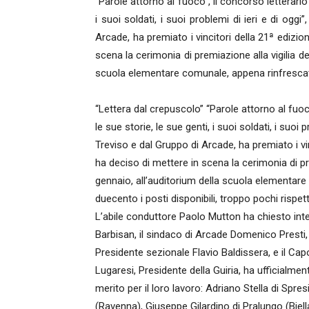
“Parole attorno al fuoco”, il concorso letterari
i suoi soldati, i suoi problemi di ieri e di ogg
Arcade, ha premiato i vincitori della 21ª edizi
scena la cerimonia di premiazione alla vigilia de
scuola elementare comunale, appena rinfrescato 
“Lettera dal crepuscolo” “Parole attorno al fuo
le sue storie, le sue genti, i suoi soldati, i suoi
Treviso e dal Gruppo di Arcade, ha premiato i v
ha deciso di mettere in scena la cerimonia di pre
gennaio, all’auditorium della scuola elementare 
duecento i posti disponibili, troppo pochi rispe
L’abile conduttore Paolo Mutton ha chiesto inter
Barbisan, il sindaco di Arcade Domenico Presti,
Presidente sezionale Flavio Baldissera, e il Ca
Lugaresi, Presidente della Guiria, ha ufficialme
merito per il loro lavoro: Adriano Stella di Sp
(Ravenna), Giuseppe Gilardino di Pralungo (Biell