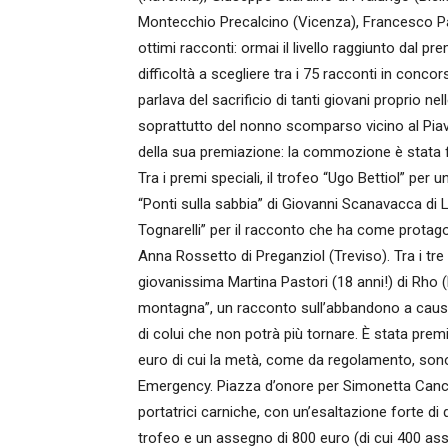
Montecchio Precalcino (Vicenza), Francesco Pal
ottimi racconti: ormai il livello raggiunto dal p
difficoltà a scegliere tra i 75 racconti in conc
parlava del sacrificio di tanti giovani proprio n
soprattutto del nonno scomparso vicino al Pia
della sua premiazione: la commozione è stata fo
Tra i premi speciali, il trofeo “Ugo Bettiol” per
“Ponti sulla sabbia” di Giovanni Scanavacca di 
Tognarelli” per il racconto che ha come protagon
Anna Rossetto di Preganziol (Treviso). Tra i tre
giovanissima Martina Pastori (18 anni!) di Rho (
montagna”, un racconto sull’abbandono a causa 
di colui che non potrà più tornare. È stata premi
euro di cui la metà, come da regolamento, sono 
Emergency. Piazza d’onore per Simonetta Cancia
portatrici carniche, con un’esaltazione forte di q
trofeo e un assegno di 800 euro (di cui 400 asse