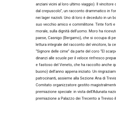
anziani vicini al loro ultimo viaggio). Il vincito
dal crepuscolo”, un racconto drammatico in forma 
nei lager nazisti. Uno di loro è deceduto in un 
suo vecchio amico e commilitone. Tinte forti 
morale, sulla dignità dell’uomo. Moro ha ricevu
paese, Casnigo (Bergamo), che si occupa di pers
lettura integrale del racconto del vincitore, la 
“Signore delle cime” da parte del coro “El scarpo
dinanzi alle scuole per il veloce rinfresco prepar
e fastoso del Veneto, che ha raccolto anche qu
buono) dell’anno appena iniziato. Un ringraziam
patrocinanti, assieme alla Sezione Ana di Treviso
Comitato organizzatore gestito magistralmente d
premiazione speciale: in vista dell’Adunata naz
premiazione a Palazzo dei Trecento a Treviso i