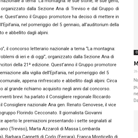
o nazionale a tema “La montagna: le sue storie, le sue genti,
i”, organizzato dalla Sezione Ana di Treviso e dal Gruppo di
one. Quest’anno il Gruppo promotore ha deciso di mettere in
Nazionale
ll’Epifania, nel pomeriggio del 5 gennaio, all’auditorium della
e abbellito dagli alpini.
co”, il concorso letterario nazionale a tema “La montagna:
C
 problemi di ieri e di oggi”, organizzato dalla Sezione Ana di
M
incitori della 21ª edizione. Quest’anno il Gruppo promotore
Alpini
26
miazione alla vigilia dell’Epifania, nel pomeriggio del 5
Na
comunale, appena rinfrescato e abbellito dagli alpini. Circa
pu
tto al grande richiamo acquisito negli anni dal concorso.
ne
venti brevi: ha parlato il Consigliere regionale Riccardo
Da
 il Consigliere nazionale Ana gen. Renato Genovese, il vice
pogruppo Florindo Cecconato. Il giornalista Giovanni
nte aperto le premiazioni presentando i sette segnalati al
resiano (Treviso), Marta Azzaroli di Massa Lombarda
a), Barbara Cannetti di Corlo (Ferrara), Franca Monticello di