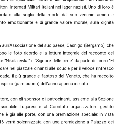
i Internati Militari Italiani nei lager nazisti. Uno di loro è
rdato alla soglia della morte dal suo vecchio amico e
nto emozionante e di grande valore morale, sulla dignità
rà aun’Associazione del suo paese, Casnigo (Bergamo), che
opo le foto ricordo e la lettura integrale del racconto del
te “Nikolajewka” e “Signore delle cime” da parte del coro “El
ndare nel piazzale dinanzi alle scuole per il veloce rinfresco
Arcade, il più grande e fastoso del Veneto, che ha raccolto
spicio (pare buono) dell’anno appena iniziato.
ore, con gli sponsor e i patrocinanti, assieme alla Sezione
inossidabile Lugaresi e al Comitato organizzatore gestito
e è già alle porte, con una premiazione speciale: in vista
2016 verrà solennizzata con una premiazione a Palazzo dei