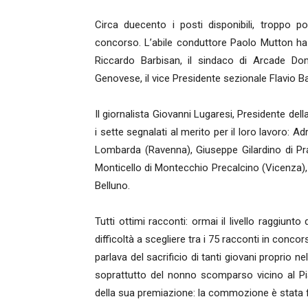
Circa duecento i posti disponibili, troppo p
concorso. L’abile conduttore Paolo Mutton ha ch
Riccardo Barbisan, il sindaco di Arcade Dom
Genovese, il vice Presidente sezionale Flavio B
Il giornalista Giovanni Lugaresi, Presidente del
i sette segnalati al merito per il loro lavoro: 
Lombarda (Ravenna), Giuseppe Gilardino di Pral
Monticello di Montecchio Precalcino (Vicenza)
Belluno.
Tutti ottimi racconti: ormai il livello raggiun
difficoltà a scegliere tra i 75 racconti in conc
parlava del sacrificio di tanti giovani proprio 
soprattutto del nonno scomparso vicino al P
della sua premiazione: la commozione è stata fo