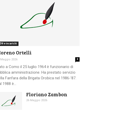
DN e incarichi
oreno Ortelli
 Maggio 2026
0
to a Como il 25 luglio 1964 è funzionario di
bblica amministrazione. Ha prestato servizio
lla Fanfara della Brigata Orobica nel 1986-’87.
l 1988 è...
Floriano Zambon
26 Maggio 2026