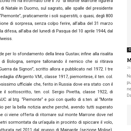
Vecchio mi ha informato che il 70° di Monte Marrone figurerà
 di Natale in Duomo, sul sagrato, alle spalle del presidente
 “Piemonte”, praticamente i soli superstiti, o quasi, degli 800
Nazionale
ione di sorpresa, senza colpo ferire, all’alba del 31 marzo
a difesa, all’alba del lunedì di Pasqua del 10 aprile 1944, dal
lweiss.
C
de per lo sfondamento della linea Gustav; infine alla risalita
M
o di Bologna, sempre tallonando il nemico che si ritirava
Alpini
26
uerra da Signori”, scritto allora e pubblicato nel 1972. I tre
Na
Medaglia d’Argento V.M., classe 1917, piemontese, il ten. col.
pu
sissimo ufficiale che, ferito in Russia dove era stato con il
ne
 il sottoscritto, ten. col. Sergio Pivetta, classe 1922, di
Da
UC al btg. “Piemonte” e poi con quello di s.ten. al “Monte
o per la bella notizia anche perché, avendo tutti superato
e ci viene offerta di ritornare sul monte Marrone dove nel
ri sormontata da un’aquila in procinto di spiccare il volo,
trutturata nel 2011 dal gruppo di Mainarde (sezione Molise).