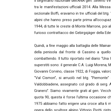
Il segretario nazionale dell’ANA gen. Silverio 
tra le manifestazioni ufficiali 2014. Alla Messa
sezionale Boffi, eravamo in tre ufficiali del btg.
alpini che hanno preso parte prima all’occupaz
1944, di tutte le creste di Monte Marrone, poi all
furioso contrattacco dei Gebirgsjäger della Ede
Quindi, a fine maggio alla battaglia delle Mainar
della penisola dal fronte di Cassino a quell
combattendo. Il tutto riportato nel diario “Una G
superstiti sono: il generale C.A. Luigi Morena, 
Giovanni Corvino, classe 1922, di Foggia, valoro
“Val Cismon”, si arruolò nel btg. “Piemonte” e
Valdobbiadene, assegnato col grado di serg. A
Granero”. Siamo vivamente grati al gen. Vecchi
quota 90, questa è forse l’ultima occasione ch
1975 abbiamo fatto erigere una croce alta 6 met
opera dello scultore alpino Vittorio Piotti, ris