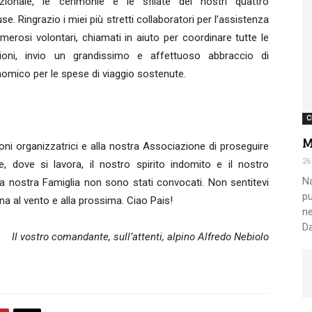
zionale, le cerimonie e le sfilate dei nostri quattro
 Ringrazio i miei più stretti collaboratori per l’assistenza
merosi volontari, chiamati in aiuto per coordinare tutte le
Nazionale
ioni, invio un grandissimo e affettuoso abbraccio di
nomico per le spese di viaggio sostenute.
C
M
ni organizzatrici e alla nostra Associazione di proseguire
Alpini
26
e, dove si lavora, il nostro spirito indomito e il nostro
Na
lla nostra Famiglia non sono stati convocati. Non sentitevi
pu
na al vento e alla prossima. Ciao Pais!
ne
Da
Il vostro comandante, sull’attenti, alpino Alfredo Nebiolo