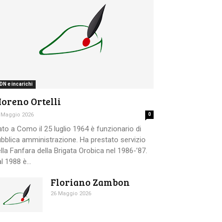
DN e incarichi
oreno Ortelli
 Maggio 2026
0
to a Como il 25 luglio 1964 è funzionario di
bblica amministrazione. Ha prestato servizio
lla Fanfara della Brigata Orobica nel 1986-’87.
l 1988 è...
Floriano Zambon
26 Maggio 2026