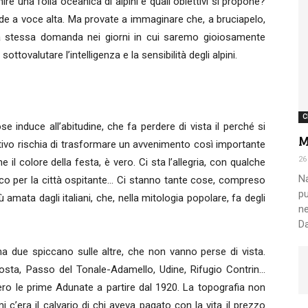
 una folla oceanica di alpini e quali obiettivi si propone?
e a voce alta. Ma provate a immaginare che, a bruciapelo,
a stessa domanda nei giorni in cui saremo gioiosamente
Nazionale
sottovalutare l’intelligenza e la sensibilità degli alpini.
C
ose induce all’abitudine, che fa perdere di vista il perché si
M
tivo rischia di trasformare un avvenimento così importante
Alpini
26
 il colore della festa, è vero. Ci sta l’allegria, con qualche
Na
omico per la città ospitante… Ci stanno tante cose, compreso
pu
ù amata dagli italiani, che, nella mitologia popolare, fa degli
ne
Da
a due spiccano sulle altre, che non vanno perse di vista.
osta, Passo del Tonale-Adamello, Udine, Rifugio Contrin…
sero le prime Adunate a partire dal 1920. La topografia non
 c’era il calvario di chi aveva pagato con la vita il prezzo