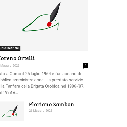
DN e incarichi
oreno Ortelli
 Maggio 2026
0
to a Como il 25 luglio 1964 è funzionario di
bblica amministrazione. Ha prestato servizio
lla Fanfara della Brigata Orobica nel 1986-’87.
l 1988 è...
Floriano Zambon
26 Maggio 2026