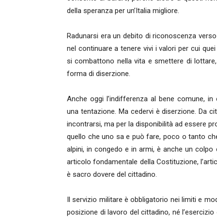
della speranza per un’Italia migliore.
Radunarsi era un debito di riconoscenza vers
nel continuare a tenere vivi i valori per cui que
si combattono nella vita e smettere di lottar
forma di diserzione.
Anche oggi l’indifferenza al bene comune, in 
una tentazione. Ma cedervi è diserzione. Da citt
incontrarsi, ma per la disponibilità ad essere pr
quello che uno sa e può fare, poco o tanto ch
alpini, in congedo e in armi, è anche un colpo d
articolo fondamentale della Costituzione, l’arti
è sacro dovere del cittadino.
Il servizio militare è obbligatorio nei limiti e m
posizione di lavoro del cittadino, né l’esercizio de