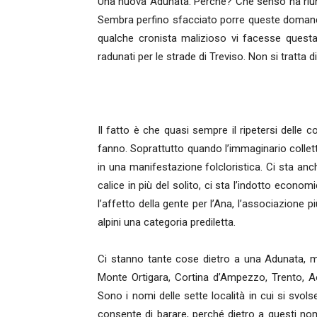
Una nuova Adunata. Perché? Che senso ha riunire
Sembra perfino sfacciato porre queste domand
qualche cronista malizioso vi facesse quest
radunati per le strade di Treviso. Non si tratta di 
Il fatto è che quasi sempre il ripetersi delle c
fanno. Soprattutto quando l’immaginario collet
in una manifestazione folcloristica. Ci sta anche
calice in più del solito, ci sta l’indotto econ
l’affetto della gente per l’Ana, l’associazione pi
alpini una categoria prediletta.
Ci stanno tante cose dietro a una Adunata, m
Monte Ortigara, Cortina d’Ampezzo, Trento, A
Sono i nomi delle sette località in cui si svol
consente di barare, perché dietro a questi nomi