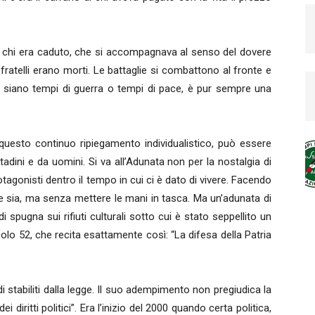
o chi era caduto, che si accompagnava al senso del dovere
i fratelli erano morti. Le battaglie si combattono al fronte e
e, siano tempi di guerra o tempi di pace, è pur sempre una
questo continuo ripiegamento individualistico, può essere
adini e da uomini. Si va all’Adunata non per la nostalgia di
otagonisti dentro il tempo in cui ci è dato di vivere. Facendo
e sia, ma senza mettere le mani in tasca. Ma un’adunata di
i spugna sui rifiuti culturali sotto cui è stato seppellito un
colo 52, che recita esattamente così: “La difesa della Patria
odi stabiliti dalla legge. Il suo adempimento non pregiudica la
i diritti politici”. Era l’inizio del 2000 quando certa politica,