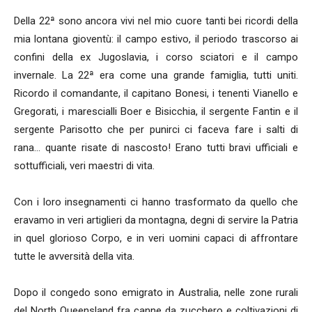
Della 22ª sono ancora vivi nel mio cuore tanti bei ricordi della
mia lontana gioventù: il campo estivo, il periodo trascorso ai
confini della ex Jugoslavia, i corso sciatori e il campo
invernale. La 22ª era come una grande famiglia, tutti uniti.
Ricordo il comandante, il capitano Bonesi, i tenenti Vianello e
Gregorati, i marescialli Boer e Bisicchia, il sergente Fantin e il
sergente Parisotto che per punirci ci faceva fare i salti di
rana… quante risate di nascosto! Erano tutti bravi ufficiali e
sottufficiali, veri maestri di vita.
Con i loro insegnamenti ci hanno trasformato da quello che
eravamo in veri artiglieri da montagna, degni di servire la Patria
in quel glorioso Corpo, e in veri uomini capaci di affrontare
tutte le avversità della vita.
Dopo il congedo sono emigrato in Australia, nelle zone rurali
del North Queensland fra canne da zucchero e coltivazioni di